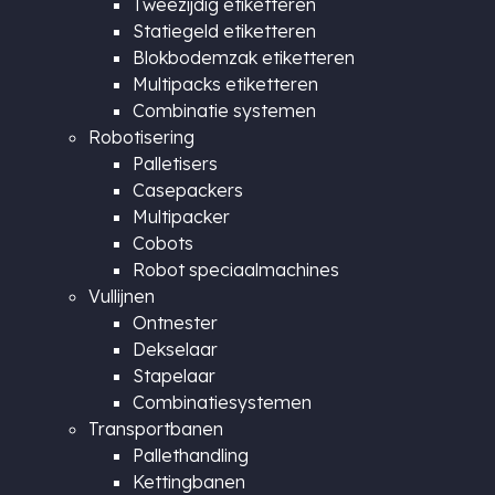
Tweezijdig etiketteren
Statiegeld etiketteren
Blokbodemzak etiketteren
Multipacks etiketteren
Combinatie systemen
Robotisering
Palletisers
Casepackers
Multipacker
Cobots
Robot speciaalmachines
Vullijnen
Ontnester
Dekselaar
Stapelaar
Combinatiesystemen
Transportbanen
Pallethandling
Kettingbanen